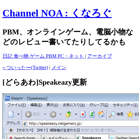
Channel NOA : くなろぐ
PBM、オンラインゲーム、電脳小物な
どのレビュー書いてたりしてるかも
日記
食べ物
ゲーム
PBM
PC・ネット
|
アーカイブ
« ついったー(Twitter)
|
メイン
[どらあわ]Speakeazy更新