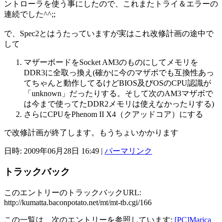
ントローラを使う事にしたので、これまたトライ＆エラーの
連続でした^^;;
で、Spec2とはうたっていますが実はこれ改修計画の途中で
して
マザーボードをSocket AM3のものにしてメモリを
DDR3に全取っ換え(確かに今のマザボでも互換性あっ
てちゃんと動作してるけどBIOS及びOSのCPU認識が
「unknown」だったりする。そして次のAM3マザボで
は今まで使ってたDDR2メモリは使えなかったりする)
さらにCPUをPhenom II X4（クアッドコア）にする
で改修計画が終了します。もうちょいかかります
日時: 2009年06月28日 16:49
|
パーマリンク
トラックバック
このエントリーのトラックバックURL:
http://kumatta.baconpotato.net/mt/mt-tb.cgi/166
この一覧は、次のエントリーを参照しています:
[PC]Marica