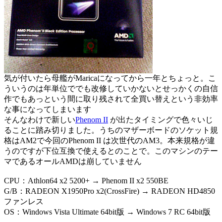
気が付いたら母艦がMaricaになってから一年とちょっと。こ
ういうのは年単位ででも改修していかないとせっかくの自信
作でもあっという間に取り残されて全買い替えという非効率
な事になってしまいます
そんなわけで新しい
Phenom II
が出たタイミングで色々いじ
ることに踏み切りました。うちのマザーボードのソケット規
格はAM2で今回のPhenom II は次世代のAM3。本来規格が違
うのですが下位互換で使えるとのことで。このマシンのテー
マであるオールAMDは崩していません
CPU：Athlon64 x2 5200+ → Phenom II x2 550BE
G/B：RADEON X1950Pro x2(CrossFire) → RADEON HD4850
ファンレス
OS：Windows Vista Ultimate 64bit版 → Windows 7 RC 64bit版