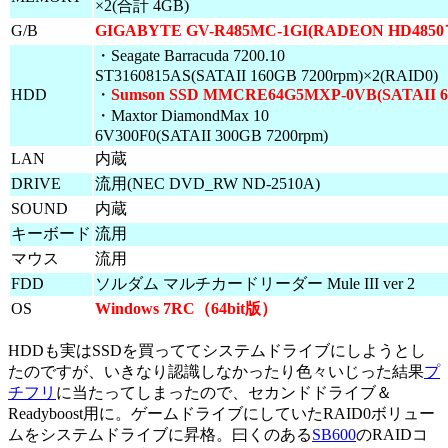
×2(合計 4GB)
G/B
GIGABYTE GV-R485MC-1GI(RADEON HD48
・Seagate Barracuda 7200.10
ST3160815AS(SATAII 160GB 7200rpm)×2(RAID0)
HDD
・
Sumson SSD MMCRE64G5MXP-0VB(SATAII 6
・Maxtor DiamondMax 10
6V300F0(SATAII 300GB 7200rpm)
LAN
内蔵
DRIVE
流用(NEC DVD_RW ND-2510A)
SOUND
内蔵
キーボード
流用
マウス
流用
FDD
ソルダム マルチカードリーダー Mule III ver 2
OS
Windows 7RC（64bit版）
HDDも実はSSDを買っててシステムドライブにしようとし
たのですが、いきなり認識しなかったり色々いじった結果
プ
チフリ
に当たってしまったので、セカンドドライブ＆
Readyboost用に。ゲームドライブにしていたRAID0ボリュー
ムをシステムドライブに昇格。曰くのある
SB600
のRAIDコ