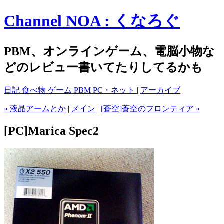
Channel NOA : くなろぐ
PBM、オンラインゲーム、電脳小物な
どのレビュー書いてたりしてるかも
日記
食べ物
ゲーム
PBM
PC・ネット
|
アーカイブ
« 液晶アームとか
|
メイン
|
[蒼空]蒼空のフロンティア »
[PC]Marica Spec2