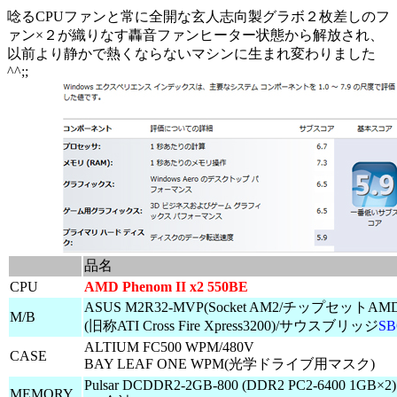
唸るCPUファンと常に全開な玄人志向製グラボ２枚差しのフ
ァン×２が織りなす轟音ファンヒーター状態から解放され、
以前より静かで熱くならないマシンに生まれ変わりました
^^;;
品名
CPU
AMD Phenom II x2 550BE
ASUS M2R32-MVP(Socket AM2/チップセットAMD
M/B
(旧称ATI Cross Fire Xpress3200)/サウスブリッジ
SB
ALTIUM FC500 WPM/480V
CASE
BAY LEAF ONE WPM(光学ドライブ用マスク)
Pulsar DCDDR2-2GB-800 (DDR2 PC2-6400 1GB×2)
MEMORY